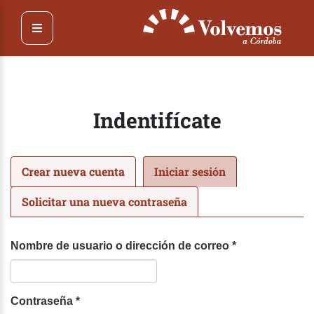
Pasar
al
contenido
principal
Indentifícate
Solapas
Crear nueva cuenta
Iniciar sesión
(solapa
principales
activa)
Solicitar una nueva contraseña
Nombre de usuario o dirección de correo
*
Contraseña
*