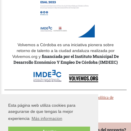
Volvemos a Córdoba es una iniciativa pionera sobre
retorno de talento a la ciudad andaluza realizada por
financiada por el Instituto Municipal De
Volvemos.org y
Desarrollo Económico Y Empleo De Córdoba (IMDEEC)
© Volvemos.org 2024 -
-
Politica de cookies
Política de
-
privacidad
Términos y condiciones
Esta página web utiliza cookies para
asegurarse de que tengas la mejor
experiencia
Más informacion
¿Te gustaría estar al tanto de todas las novedades del proyecto?