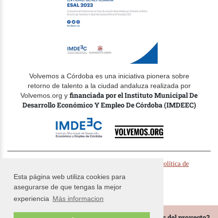
Volvemos a Córdoba es una iniciativa pionera sobre
retorno de talento a la ciudad andaluza realizada por
financiada por el Instituto Municipal De
Volvemos.org y
Desarrollo Económico Y Empleo De Córdoba (IMDEEC)
© Volvemos.org 2024 -
-
Politica de cookies
Política de
-
privacidad
Términos y condiciones
Esta página web utiliza cookies para
asegurarse de que tengas la mejor
experiencia
Más informacion
¿Te gustaría estar al tanto de todas las novedades del proyecto?