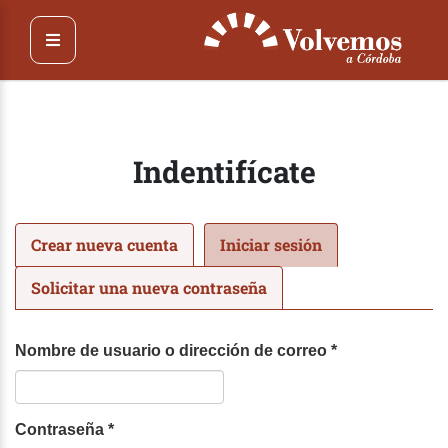
Pasar
al
contenido
principal
Indentifícate
Solapas
Crear nueva cuenta
Iniciar sesión
(solapa
principales
activa)
Solicitar una nueva contraseña
Nombre de usuario o dirección de correo
*
Contraseña
*