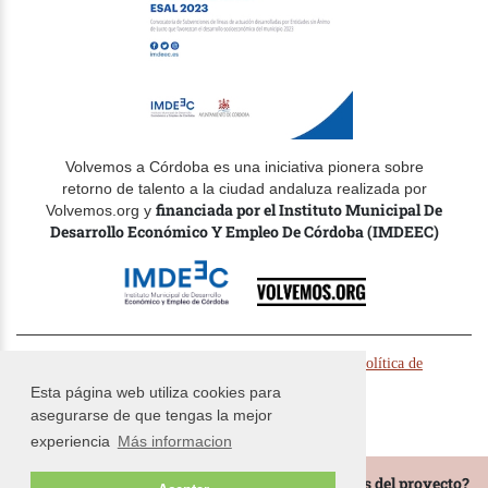
Volvemos a Córdoba es una iniciativa pionera sobre
retorno de talento a la ciudad andaluza realizada por
financiada por el Instituto Municipal De
Volvemos.org y
Desarrollo Económico Y Empleo De Córdoba (IMDEEC)
© Volvemos.org 2024 -
-
Politica de cookies
Política de
-
privacidad
Términos y condiciones
Esta página web utiliza cookies para
asegurarse de que tengas la mejor
experiencia
Más informacion
¿Te gustaría estar al tanto de todas las novedades del proyecto?