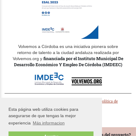
Volvemos a Córdoba es una iniciativa pionera sobre
retorno de talento a la ciudad andaluza realizada por
financiada por el Instituto Municipal De
Volvemos.org y
Desarrollo Económico Y Empleo De Córdoba (IMDEEC)
© Volvemos.org 2024 -
-
Politica de cookies
Política de
-
privacidad
Términos y condiciones
Esta página web utiliza cookies para
asegurarse de que tengas la mejor
experiencia
Más informacion
¿Te gustaría estar al tanto de todas las novedades del proyecto?