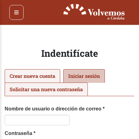
Pasar
al
contenido
principal
Indentifícate
Solapas
Crear nueva cuenta
Iniciar sesión
(solapa
principales
activa)
Solicitar una nueva contraseña
Nombre de usuario o dirección de correo
*
Contraseña
*