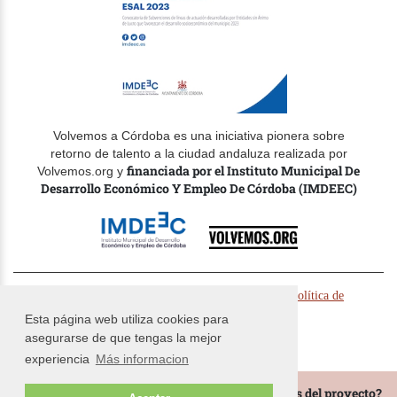
Volvemos a Córdoba es una iniciativa pionera sobre
retorno de talento a la ciudad andaluza realizada por
financiada por el Instituto Municipal De
Volvemos.org y
Desarrollo Económico Y Empleo De Córdoba (IMDEEC)
© Volvemos.org 2024 -
-
Politica de cookies
Política de
-
privacidad
Términos y condiciones
Esta página web utiliza cookies para
asegurarse de que tengas la mejor
experiencia
Más informacion
¿Te gustaría estar al tanto de todas las novedades del proyecto?