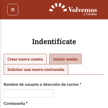
Pasar
al
contenido
principal
Indentifícate
Solapas
Crear nueva cuenta
Iniciar sesión
(solapa
principales
activa)
Solicitar una nueva contraseña
Nombre de usuario o dirección de correo
*
Contraseña
*