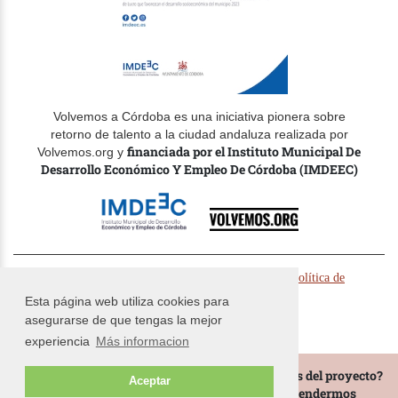
Volvemos a Córdoba es una iniciativa pionera sobre
retorno de talento a la ciudad andaluza realizada por
financiada por el Instituto Municipal De
Volvemos.org y
Desarrollo Económico Y Empleo De Córdoba (IMDEEC)
© Volvemos.org 2024 -
-
Politica de cookies
Política de
-
privacidad
Términos y condiciones
Esta página web utiliza cookies para
asegurarse de que tengas la mejor
experiencia
Más informacion
¿Te gustaría estar al tanto de todas las novedades del proyecto?
Aceptar
y te mantendermos
Date de alta en nuestra base de datos