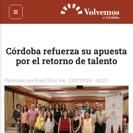
Pasar
al
contenido
principal
Córdoba refuerza su apuesta
por el retorno de talento
Publicado por
Raúl Gil
el Vie, 13/07/2018 - 09:22