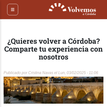
Pasar
al
contenido
principal
¿Quieres volver a Córdoba?
Comparte tu experiencia con
nosotros
Publicado por
Cristina Navas
el Lun, 03/02/2025 - 11:06