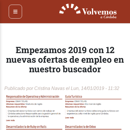
Pasar
al
contenido
principal
Empezamos 2019 con 12
nuevas ofertas de empleo en
nuestro buscador
Publicado por
Cristina Navas
el Lun, 14/01/2019 - 11:32