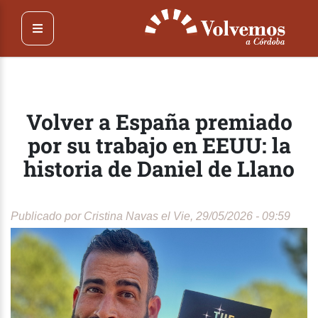
Pasar
al
contenido
principal
Volver a España premiado
por su trabajo en EEUU: la
historia de Daniel de Llano
Publicado por
Cristina Navas
el Vie, 29/05/2026 - 09:59